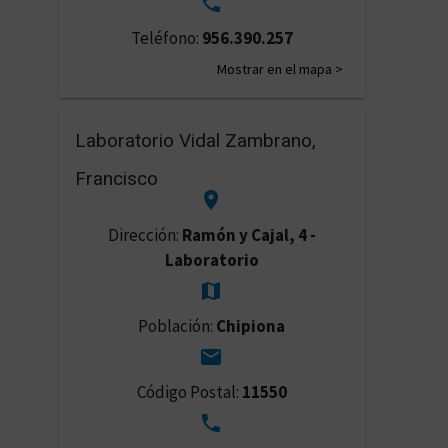


Teléfono:
956.390.257
Mostrar en el mapa >
Laboratorio Vidal Zambrano,
Francisco


Dirección:
Ramón y Cajal, 4 -
Laboratorio


Población:
Chipiona


Código Postal:
11550

