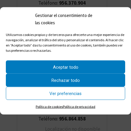
Teléfono:
956.370.904
Mostrar en el mapa >
Gestionar el consentimiento de
las cookies
Laboratorio Almorza
Utilizamos cookies propias y de terceros para ofrecerte una mejor experiencia de
navegación, analizar el tráfico del sitio y personalizar el contenido. Al hacer clic
Taboada, Angel Alberto
en “Aceptar todo” das tu consentimiento al uso de cookies, también puedes ver


tus preferencias o rechazarlas.
Dirección:
Misericordia, 22
Aceptar todo


Población:
El Puerto de Santa María
Rechazar todo


Ver preferencias
Código Postal:
11500
Política de cookies
Política de privacidad


Teléfono:
956.864.858
Localización no disponible