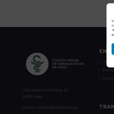
U
n
“
p
ENLA
Junta 
Estruc
La his
Calle Isabel la Católica, 22
11004 Cádiz
TRA
Correo:
cofcadiz@redfarma.org