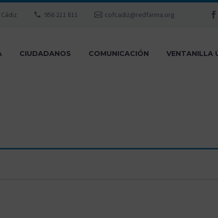
, Cádiz
956 211 811
cofcadiz@redfarma.org
A
CIUDADANOS
COMUNICACIÓN
VENTANILLA 