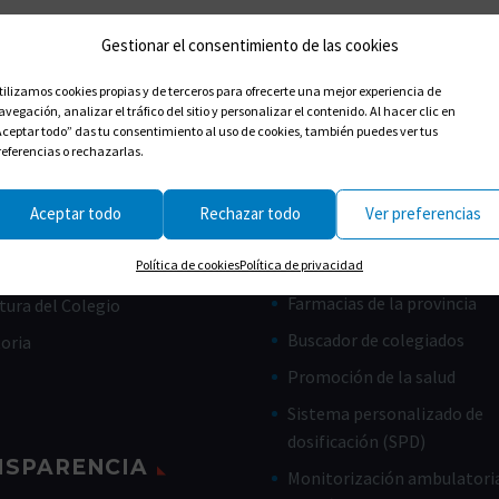
Gestionar el consentimiento de las cookies
tilizamos cookies propias y de terceros para ofrecerte una mejor experiencia de
avegación, analizar el tráfico del sitio y personalizar el contenido. Al hacer clic en
Aceptar todo” das tu consentimiento al uso de cookies, también puedes ver tus
referencias o rechazarlas.
Aceptar todo
Rechazar todo
Ver preferencias
CES ÚTILES
CIUDADANOS
Farmacias de guardia
Política de cookies
Política de privacidad
de Gobierno
Farmacias de la provincia
tura del Colegio
Buscador de colegiados
toria
Promoción de la salud
Sistema personalizado de
dosificación (SPD)
NSPARENCIA
Monitorización ambulatoria