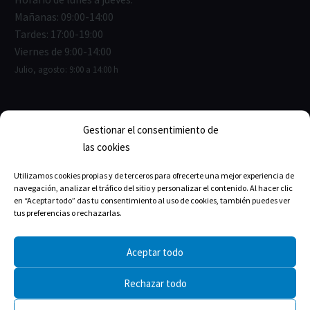
Mañanas: 09:00-14:00
Tardes: 17:00-19:00
Viernes de 9:00-14:00
Julio, agosto: 9:00 a 14:00 h
Gestionar el consentimiento de
ENLACES ÚTILES
las cookies
Junta de Gobierno
Utilizamos cookies propias y de terceros para ofrecerte una mejor experiencia de
navegación, analizar el tráfico del sitio y personalizar el contenido. Al hacer clic
Estructura del Colegio
en “Aceptar todo” das tu consentimiento al uso de cookies, también puedes ver
tus preferencias o rechazarlas.
La historia
Aceptar todo
Rechazar todo
TRANSPARENCIA