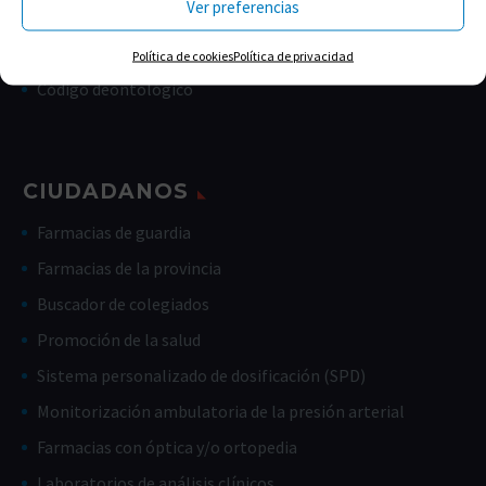
Ver preferencias
Memorias
Estatutos
Política de cookies
Política de privacidad
Código deontológico
CIUDADANOS
Farmacias de guardia
Farmacias de la provincia
Buscador de colegiados
Promoción de la salud
Sistema personalizado de dosificación (SPD)
Monitorización ambulatoria de la presión arterial
Farmacias con óptica y/o ortopedia
Laboratorios de análisis clínicos