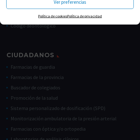
Ver preferencias
Memorias
Estatutos
Política de cookies
Política de privacidad
Código deontológico
CIUDADANOS
Farmacias de guardia
Farmacias de la provincia
Buscador de colegiados
Promoción de la salud
Sistema personalizado de dosificación (SPD)
Monitorización ambulatoria de la presión arterial
Farmacias con óptica y/o ortopedia
Laboratorios de análisis clínicos