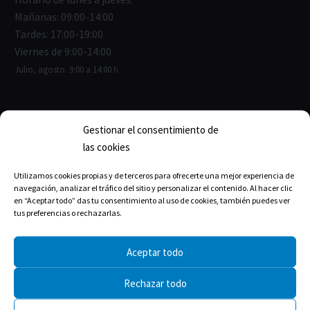
Mañanas: 09:00-14:00
Tardes: 17:00-19:00
Viernes de 9:00-14:00
Julio, agosto: 9:00 a 14:00 h
Gestionar el consentimiento de
ENLACES ÚTILES
las cookies
Junta de Gobierno
Utilizamos cookies propias y de terceros para ofrecerte una mejor experiencia de
navegación, analizar el tráfico del sitio y personalizar el contenido. Al hacer clic
Estructura del Colegio
en “Aceptar todo” das tu consentimiento al uso de cookies, también puedes ver
tus preferencias o rechazarlas.
La historia
Aceptar todo
Rechazar todo
TRANSPARENCIA