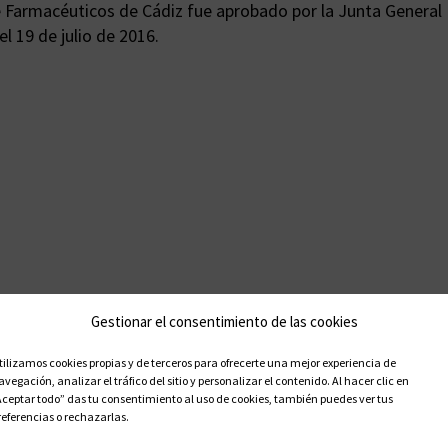
e Farmacéuticos de Cádiz fue aprobado por la Junta General E
el 19 de julio de 2016.
Gestionar el consentimiento de las cookies
tilizamos cookies propias y de terceros para ofrecerte una mejor experiencia de
avegación, analizar el tráfico del sitio y personalizar el contenido. Al hacer clic en
Aceptar todo” das tu consentimiento al uso de cookies, también puedes ver tus
referencias o rechazarlas.