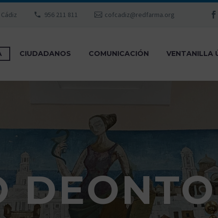
, Cádiz
956 211 811
cofcadiz@redfarma.org
A
CIUDADANOS
COMUNICACIÓN
VENTANILLA 
O DEONTO