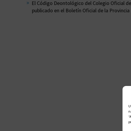
El Código Deontológico del Colegio Oficial d
publicado en el Boletín Oficial de la Provincia 
U
n
“
p