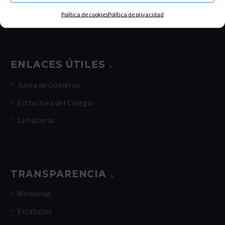
Julio, agosto: 9:00 a 14:00 h
Política de cookies
Política de privacidad
ENLACES ÚTILES
Junta de Gobierno
Estructura del Colegio
La historia
TRANSPARENCIA
Memorias
Estatutos