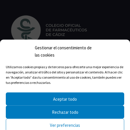
Gestionar el consentimiento de
las cookies
Calle Isabel la Católica, 22
Utilizamos cookies propias y de terceros para ofrecerte una mejor experiencia de
11004 Cádiz
navegación, analizar el tráfico del sitio y personalizar el contenido. Al hacer clic
en “Aceptar todo” das tu consentimiento al uso de cookies, también puedes ver
Correo:
cofcadiz@redfarma.org
tus preferencias o rechazarlas.
Teléfono:
956 211 811
Aceptar todo
Horario de lunes a jueves:
Rechazar todo
Mañanas: 09:00-14:00
Tardes: 17:00-19:00
Ver preferencias
Viernes de 9:00-14:00