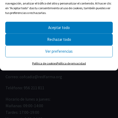
navegación, analizar el tráfico del sitio y personalizar el contenido. Al hacer clic
en “Aceptar todo” das tu consentimiento al uso de cookies, también puedes ver
tus preferencias o rechazarlas.
Aceptar todo
Rechazar todo
Ver preferencias
Calle Isabel la Católica, 22
Política de cookies
Política de privacidad
11004 Cádiz
Correo:
cofcadiz@redfarma.org
Teléfono:
956 211 811
Horario de lunes a jueves:
Mañanas: 09:00-14:00
Tardes: 17:00-19:00