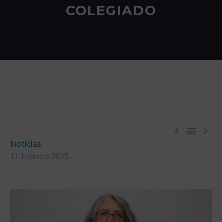
COLEGIADO



Noticias
11 febrero 2025