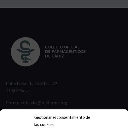
Calle Isabel la Católica, 22
11004 Cádiz
Correo:
cofcadiz@redfarma.org
Teléfono:
956 211 811
Gestionar el consentimiento de
las cookies
Horario de lunes a jueves: