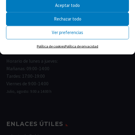
Aceptar todo
Calle Isabel la Católica, 22
Rechazar todo
11004 Cádiz
Ver preferencias
Correo:
cofcadiz@redfarma.org
Política de cookies
Política de privacidad
Teléfono:
956 211 811
Horario de lunes a jueves:
Mañanas: 09:00-14:00
Tardes: 17:00-19:00
Viernes de 9:00-14:00
Julio, agosto: 9:00 a 14:00 h
ENLACES ÚTILES