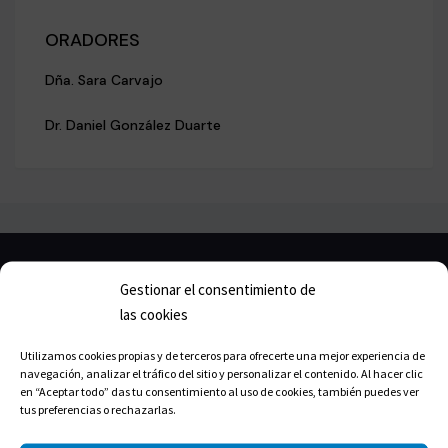
ORADORES
Dña. Sara Carvajo
Dr. Daniel González Duarte
Gestionar el consentimiento de
las cookies
Utilizamos cookies propias y de terceros para ofrecerte una mejor experiencia de
navegación, analizar el tráfico del sitio y personalizar el contenido. Al hacer clic
en “Aceptar todo” das tu consentimiento al uso de cookies, también puedes ver
tus preferencias o rechazarlas.