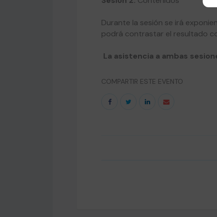
Sesión 2:
Contenidos
Durante la sesión se irá exponie
podrá contrastar el resultado co
La asistencia a ambas sesione
COMPARTIR ESTE EVENTO