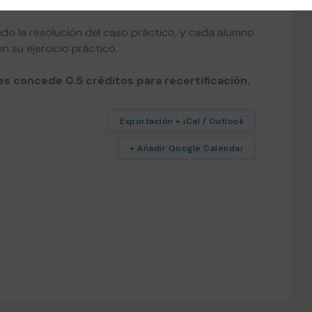
ndo la resolución del caso práctico, y cada alumno
n su ejercicio práctico.
s concede 0.5 créditos para recertificación.
Exportación + iCal / Outlook
+ Añadir Google Calendar