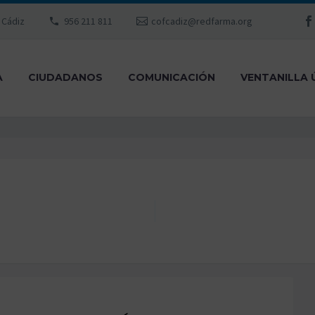
, Cádiz
956 211 811
cofcadiz@redfarma.org
A
CIUDADANOS
COMUNICACIÓN
VENTANILLA 