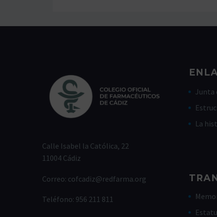
ENLA
Junta 
Estruc
La his
Calle Isabel la Católica, 22
11004 Cádiz
TRA
Correo:
cofcadiz@redfarma.org
Memor
Teléfono:
956 211 811
Estat