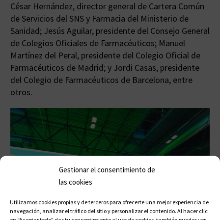
César Hernández, director general de Cartera Común
de Servicios del SNS y Farmacia del Ministerio de
Sanidad; Jesús Aguilar, presidente del Consejo General
de Colegios Oficiales de Farmacéuticos; Manuel
Martínez del Peral, presidente del Colegio Oficial de
Farmacéuticos de Madrid; y Jordi Casas, presidente
del Colegio de Farmacéuticos de Barcelona, entre
otros.
Gestionar el consentimiento de
las cookies
Utilizamos cookies propias y de terceros para ofrecerte una mejor experiencia de
navegación, analizar el tráfico del sitio y personalizar el contenido. Al hacer clic
en “Aceptar todo” das tu consentimiento al uso de cookies, también puedes ver