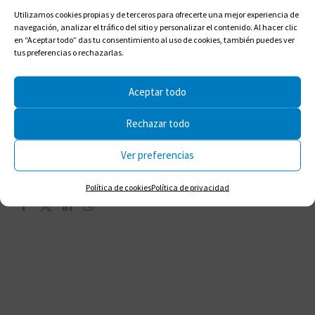
Utilizamos cookies propias y de terceros para ofrecerte una mejor experiencia de
navegación, analizar el tráfico del sitio y personalizar el contenido. Al hacer clic
en “Aceptar todo” das tu consentimiento al uso de cookies, también puedes ver
tus preferencias o rechazarlas.
Aceptar todo
Rechazar todo
Ver preferencias
Compartir en:
Política de cookies
Política de privacidad