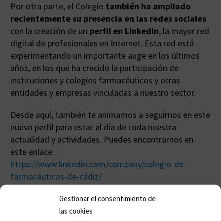
Por otra parte, el Colegio
también ha ampliado
recientemente su presencia en las redes sociales
con la creación de un
perfil en Linkedin
, la mayor red
digital de profesionales en Internet. Esta red está
experimentando un importante auge en los últimos
años, en los que ha crecido la participación de
instituciones y colegios farmacéuticos y otras
entidades y empresas vinculadas a nuestro sector.
Desde aquí, también te animamos a seguirnos en este
nuevo perfil para estar al día de toda nuestra
actualidad y actividades. Puedes encontrarnos en
este enlace:
https://www.linkedin.com/company/colegio-de-
farmacéuticos-de-cádiz/
Gestionar el consentimiento de
las cookies