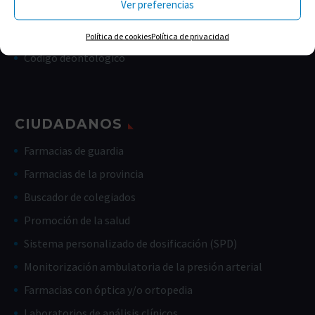
Ver preferencias
Memorias
Estatutos
Política de cookies
Política de privacidad
Código deontológico
CIUDADANOS
Farmacias de guardia
Farmacias de la provincia
Buscador de colegiados
Promoción de la salud
Sistema personalizado de dosificación (SPD)
Monitorización ambulatoria de la presión arterial
Farmacias con óptica y/o ortopedia
Laboratorios de análisis clínicos