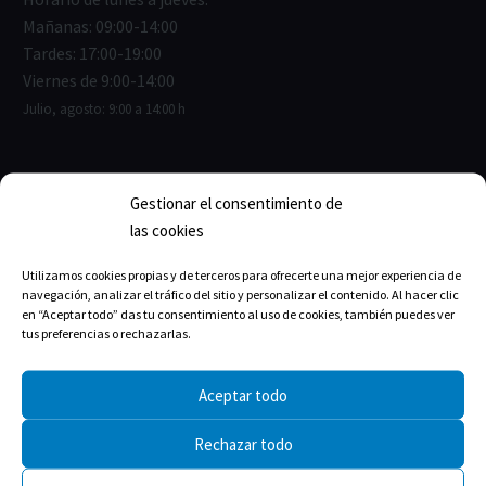
Mañanas: 09:00-14:00
Tardes: 17:00-19:00
Viernes de 9:00-14:00
Julio, agosto: 9:00 a 14:00 h
Gestionar el consentimiento de
ENLACES ÚTILES
las cookies
Junta de Gobierno
Utilizamos cookies propias y de terceros para ofrecerte una mejor experiencia de
navegación, analizar el tráfico del sitio y personalizar el contenido. Al hacer clic
Estructura del Colegio
en “Aceptar todo” das tu consentimiento al uso de cookies, también puedes ver
tus preferencias o rechazarlas.
La historia
Aceptar todo
Rechazar todo
TRANSPARENCIA