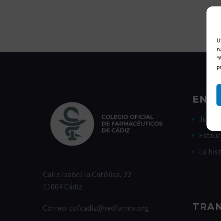
U
n
“
p
ENLA
Junta 
Estruc
La his
Calle Isabel la Católica, 22
11004 Cádiz
TRA
Correo:
cofcadiz@redfarma.org