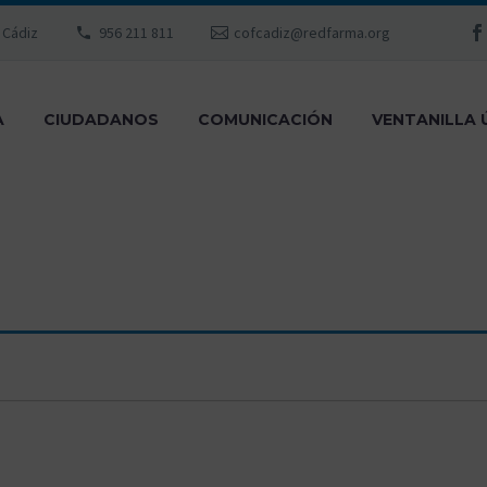
, Cádiz
956 211 811
cofcadiz@redfarma.org
A
CIUDADANOS
COMUNICACIÓN
VENTANILLA 