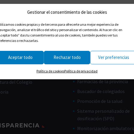
Gestionar el consentimiento de las cookies
tilizamos cookies propias y de terceros para ofrecerte una mejor experiencia de
avegación, analizar el tráfico del sitio y personalizar el contenido. Al hacer clic en
Aceptar todo” das tu consentimiento al uso de cookies, también puedes ver tus
referencias o rechazarlas.
Aceptar todo
Rechazar todo
Ver preferencias
CES ÚTILES
CIUDADANOS
Farmacias de guardia
Política de cookies
Política de privacidad
de Gobierno
Farmacias de la provincia
tura del Colegio
Buscador de colegiados
toria
Promoción de la salud
Sistema personalizado de
dosificación (SPD)
NSPARENCIA
Monitorización ambulatoria