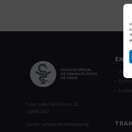
U
n
“
p
ENLA
Junta 
Estruc
La his
Calle Isabel la Católica, 22
11004 Cádiz
TRA
Correo:
cofcadiz@redfarma.org