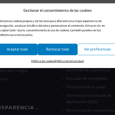
Gestionar el consentimiento de las cookies
tilizamos cookies propias y de terceros para ofrecerte una mejor experiencia de
avegación, analizar el tráfico del sitio y personalizar el contenido. Al hacer clic en
Aceptar todo” das tu consentimiento al uso de cookies, también puedes ver tus
referencias o rechazarlas.
Aceptar todo
Rechazar todo
Ver preferencias
CES ÚTILES
CIUDADANOS
Farmacias de guardia
Política de cookies
Política de privacidad
de Gobierno
Farmacias de la provincia
tura del Colegio
Buscador de colegiados
toria
Promoción de la salud
Sistema personalizado de
dosificación (SPD)
NSPARENCIA
Monitorización ambulatoria