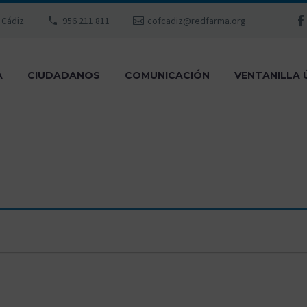
, Cádiz
956 211 811
cofcadiz@redfarma.org
A
CIUDADANOS
COMUNICACIÓN
VENTANILLA 