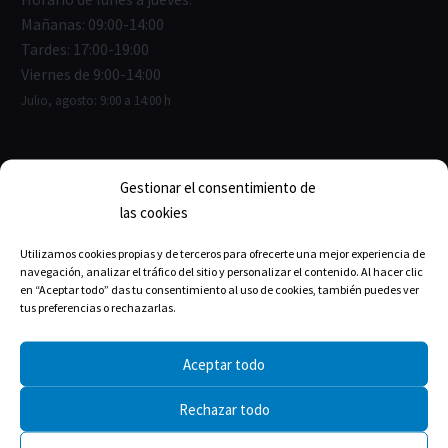
Mañanas: 09:00-14:00
Tardes: 17:00-19:00
Viernes de 9:00-14:00
Julio, agosto: 9:00 a 14:00 h
Gestionar el consentimiento de
ENLACES ÚTILES
las cookies
Junta de Gobierno
Utilizamos cookies propias y de terceros para ofrecerte una mejor experiencia de
navegación, analizar el tráfico del sitio y personalizar el contenido. Al hacer clic
Estructura del Colegio
en “Aceptar todo” das tu consentimiento al uso de cookies, también puedes ver
tus preferencias o rechazarlas.
La historia
Aceptar todo
Rechazar todo
TRANSPARENCIA