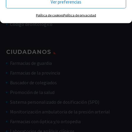
Ver preferencias
Memorias
Estatutos
Política de cookies
Política de privacidad
Código deontológico
CIUDADANOS
Farmacias de guardia
Farmacias de la provincia
Buscador de colegiados
Promoción de la salud
Sistema personalizado de dosificación (SPD)
Monitorización ambulatoria de la presión arterial
Farmacias con óptica y/o ortopedia
Laboratorios de análisis clínicos