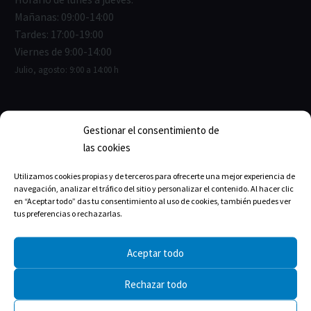
Mañanas: 09:00-14:00
Tardes: 17:00-19:00
Viernes de 9:00-14:00
Julio, agosto: 9:00 a 14:00 h
Gestionar el consentimiento de
ENLACES ÚTILES
las cookies
Junta de Gobierno
Utilizamos cookies propias y de terceros para ofrecerte una mejor experiencia de
navegación, analizar el tráfico del sitio y personalizar el contenido. Al hacer clic
Estructura del Colegio
en “Aceptar todo” das tu consentimiento al uso de cookies, también puedes ver
tus preferencias o rechazarlas.
La historia
Aceptar todo
Rechazar todo
TRANSPARENCIA