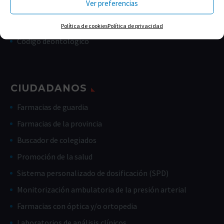
Ver preferencias
Memorias
Estatutos
Política de cookies
Política de privacidad
Código deontológico
CIUDADANOS
Farmacias de guardia
Farmacias de la provincia
Buscador de colegiados
Promoción de la salud
Sistema personalizado de dosificación (SPD)
Monitorización ambulatoria de la presión arterial
Farmacias con óptica y/o ortopedia
Laboratorios de análisis clínicos