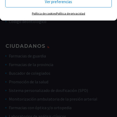
Ver preferencias
Memorias
Estatutos
Política de cookies
Política de privacidad
Código deontológico
CIUDADANOS
Farmacias de guardia
Farmacias de la provincia
Buscador de colegiados
Promoción de la salud
Sistema personalizado de dosificación (SPD)
Monitorización ambulatoria de la presión arterial
Farmacias con óptica y/o ortopedia
Laboratorios de análisis clínicos