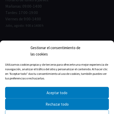
Mañanas: 09:00-14:00
Tardes: 17:00-19:00
Viernes de 9:00-14:00
Julio, agosto: 9:00 a 14:00 h
Gestionar el consentimiento de
ENLACES ÚTILES
las cookies
Junta de Gobierno
Utilizamos cookies propias y de terceros para ofrecerte una mejor experiencia de
navegación, analizar el tráfico del sitio y personalizar el contenido. Al hacer clic
Estructura del Colegio
en “Aceptar todo” das tu consentimiento al uso de cookies, también puedes ver
tus preferencias o rechazarlas.
La historia
Aceptar todo
Rechazar todo
TRANSPARENCIA