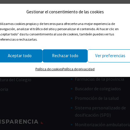
Gestionar el consentimiento de las cookies
tilizamos cookies propias y de terceros para ofrecerte una mejor experiencia de
avegación, analizar el tráfico del sitio y personalizar el contenido. Al hacer clic en
Aceptar todo” das tu consentimiento al uso de cookies, también puedes ver tus
referencias o rechazarlas.
Aceptar todo
Rechazar todo
Ver preferencias
CES ÚTILES
CIUDADANOS
Farmacias de guardia
Política de cookies
Política de privacidad
de Gobierno
Farmacias de la provincia
tura del Colegio
Buscador de colegiados
toria
Promoción de la salud
Sistema personalizado de
dosificación (SPD)
NSPARENCIA
Monitorización ambulatoria