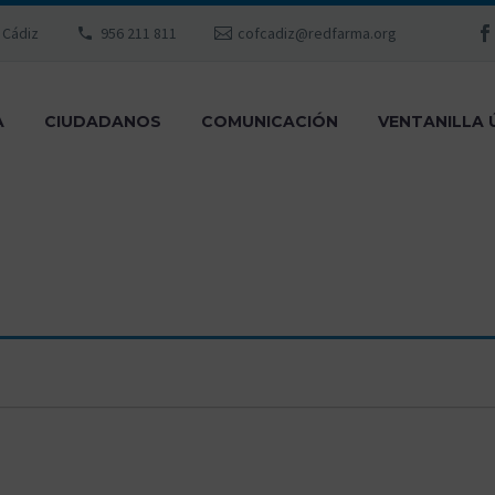
, Cádiz
956 211 811
cofcadiz@redfarma.org
A
CIUDADANOS
COMUNICACIÓN
VENTANILLA 