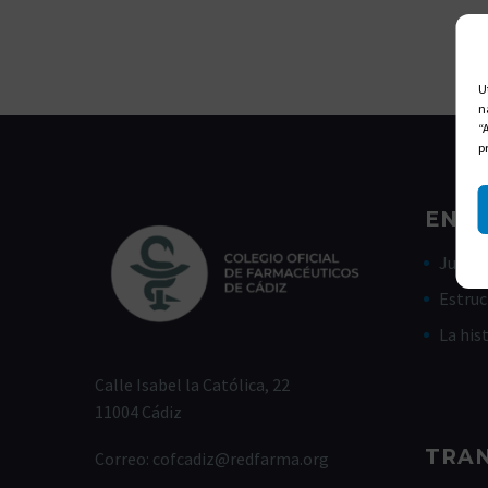
U
n
“
p
ENLA
Junta 
Estruc
La his
Calle Isabel la Católica, 22
11004 Cádiz
TRA
Correo:
cofcadiz@redfarma.org