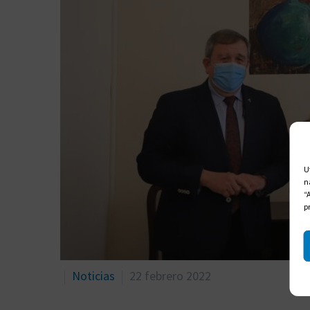
U
n
“
p
Noticias
22 febrero 2022