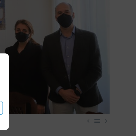


