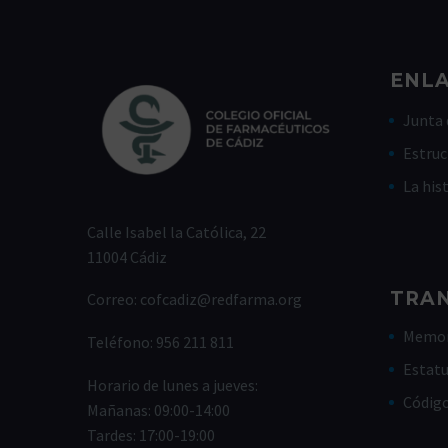
ENLA
Junta 
Estruc
La his
Calle Isabel la Católica, 22
11004 Cádiz
TRA
Correo:
cofcadiz@redfarma.org
Memor
Teléfono:
956 211 811
Estat
Horario de lunes a jueves:
Códig
Mañanas: 09:00-14:00
Tardes: 17:00-19:00