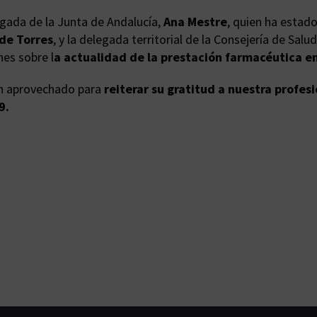
egada de la Junta de Andalucía,
Ana Mestre
, quien ha estad
de Torres
, y la delegada territorial de la Consejería de Salu
es sobre l
a actualidad de la prestación farmacéutica en
an aprovechado para
reiterar su gratitud a nuestra profes
9.