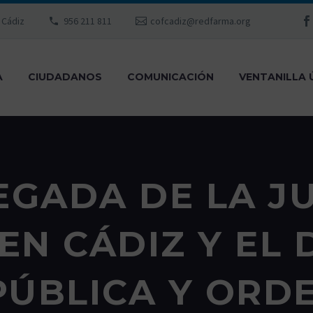
, Cádiz
956 211 811
cofcadiz@redfarma.org
A
CIUDADANOS
COMUNICACIÓN
VENTANILLA 
EGADA DE LA J
EN CÁDIZ Y EL 
PÚBLICA Y ORD