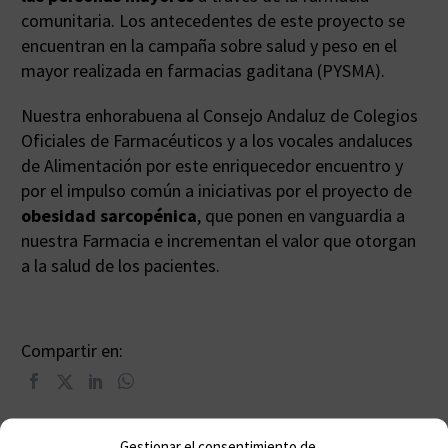
comunitaria. Los antecedentes de este proyecto se
encuentran en la campaña sobre salud y peso en el
mayor realizada en farmacias gaditana (PYSMA).
Nuestra enhorabuena al Consejo Andaluz de Colegios
Oficiales de Farmacéuticos y a los vocales andaluces
de Alimentación por este enriquecedor encuentro y
por el impulso común a iniciativas por el proyecto de
obesidad sarcopénica
, que ponen en vanguardia a
nuestra Farmacia e incrementan el valor que otorgan
a la salud de los pacientes.
Compartir en:
Gestionar el consentimiento de