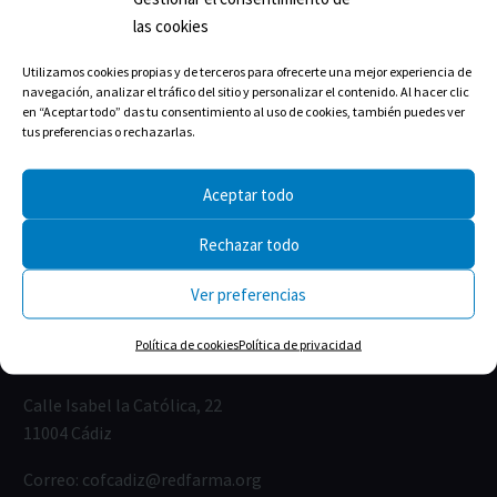
las cookies
Utilizamos cookies propias y de terceros para ofrecerte una mejor experiencia de
navegación, analizar el tráfico del sitio y personalizar el contenido. Al hacer clic
en “Aceptar todo” das tu consentimiento al uso de cookies, también puedes ver
tus preferencias o rechazarlas.
Aceptar todo
Rechazar todo
Ver preferencias
Política de cookies
Política de privacidad
Calle Isabel la Católica, 22
11004 Cádiz
Correo:
cofcadiz@redfarma.org