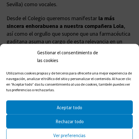
Sevilla) como vocales.
Desde el Colegio queremos manifestar
la más
sincera enhorabuena a nuestra compañera Lola
,
así como el orgullo que supone que una farmacéutica
gaditana asuma un cargo de esta relevancia en un
colectivo de esta importancia.
Gestionar el consentimiento de
las cookies
Utilizamos cookies propias y de terceros para ofrecerte una mejor experiencia de
Compartir en:
navegación, analizar el tráfico del sitio y personalizar el contenido. Al hacer clic
en “Aceptar todo” das tu consentimiento al uso de cookies, también puedes ver
tus preferencias o rechazarlas.
Aceptar todo
Rechazar todo
Ver preferencias