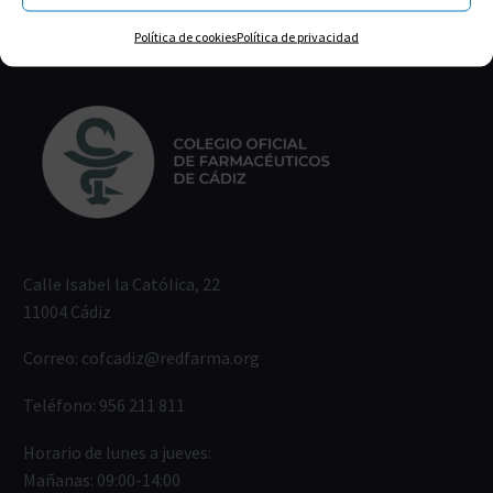
Política de cookies
Política de privacidad
Calle Isabel la Católica, 22
11004 Cádiz
Correo:
cofcadiz@redfarma.org
Teléfono:
956 211 811
Horario de lunes a jueves:
Mañanas: 09:00-14:00