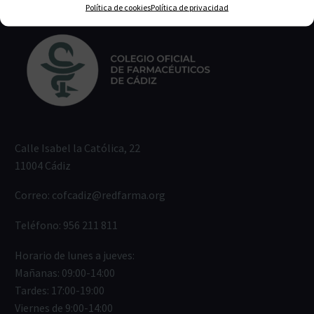
Política de cookies
Política de privacidad
Calle Isabel la Católica, 22
11004 Cádiz
Correo:
cofcadiz@redfarma.org
Teléfono:
956 211 811
Horario de lunes a jueves:
Mañanas: 09:00-14:00
Tardes: 17:00-19:00
Viernes de 9:00-14:00